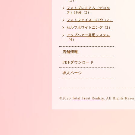
（2）
フォトプレミアム（デコル
テ）80分（2）
フォトフェイス 50分（2）
セルフホワイトニング（2）
アップヘアー発毛システム
（4）
店舗情報
PDFダウンロード
求人ページ
©2026
Total Treat Realize
. All Rights Rese