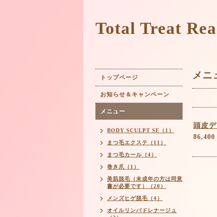
Total Trea
メニ
トップページ
お知らせ＆キャンペーン
メニュー
頭皮デ
BODY SCULPT SE（1）
86,400
まつ毛エクステ（11）
まつ毛カール（4）
巻き爪（1）
美肌脱毛（未成年の方は同意
書が必要です）（20）
メンズヒゲ脱毛（4）
オイルリンパドレナージュ